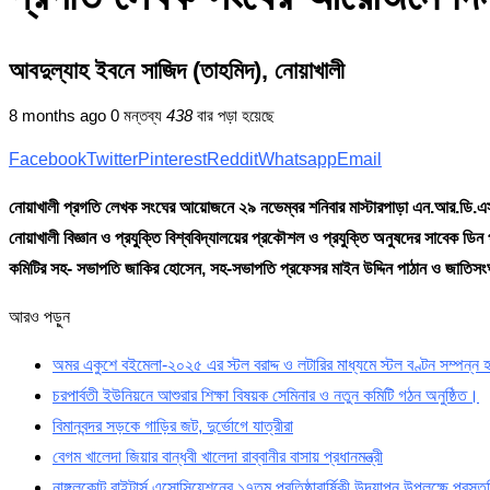
আবদুল্যাহ ইবনে সাজিদ (তাহমিদ), নোয়াখালী
8 months ago
0 মন্তব্য
438
বার পড়া হয়েছে
Facebook
Twitter
Pinterest
Reddit
Whatsapp
Email
নোয়াখালী প্রগতি লেখক সংঘের আয়োজনে ২৯ নভেম্বর শনিবার মাস্টারপাড়া এন.আর.ডি.এস সে
নোয়াখালী বিজ্ঞান ও প্রযুক্তি বিশ্ববিদ্যালয়ের প্রকৌশল ও প্রযুক্তি অনুষদের সাবেক ড
কমিটির সহ- সভাপতি জাকির হোসেন, সহ-সভাপতি প্রফেসর মাইন উদ্দিন পাঠান ও জাতিসং
আরও পড়ুন
অমর একুশে বইমেলা-২০২৫ এর স্টল বরাদ্দ ও লটারির মাধ্যমে স্টল বণ্টন সম্পন্ন
চরপার্বতী ইউনিয়নে আশুরার শিক্ষা বিষয়ক সেমিনার ও নতুন কমিটি গঠন অনুষ্ঠিত।
বিমানবন্দর সড়কে গাড়ির জট, দুর্ভোগে যাত্রীরা
বেগম খালেদা জিয়ার বান্ধবী খালেদা রাব্বানীর বাসায় প্রধানমন্ত্রী
নাঙ্গলকোট রাইটার্স এসোসিয়েশনের ১৭তম প্রতিষ্ঠাবার্ষিকী উদযাপন উপলক্ষে প্রস্ত