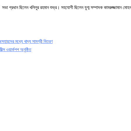
 সভা প্রধান ছিলেন খলিলুর রহমান শুভ্র। সহযোগী ছিলেন যুগ্ম সম্পাদক কামরুজ্জামান মো
হায়দের মধ্যে খাদ্য সামগ্রী বিতরণ
িক্স ওয়ার্কশপ অনুষ্ঠিত