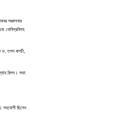
কবর সঞ্চালনার
 এবং নোবিপ্রবিসহ
লক ড. তপন বাগচী,
উল্যাহ রিপন। সভা
ের। সহযোগী ছিলেন