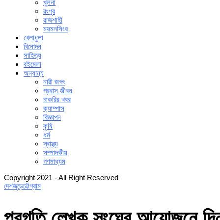
খুলনা
রংপুর
রাজশাহী
ময়মনসিংহ
খেলাধুলা
বিনোদন
সাহিত্য
বইমেলা
অন্যান্য
নারী জগৎ
প্রবাস জীবন
চাকরির খবর
ক্যাম্পাস
বিজ্ঞাপন
কৃষি
ধর্ম
স্বাস্থ্য
সম্পাদকীয়
গণমাধ্যম
Copyright 2021 - All Right Reserved
দেশজুড়ে
চট্টগ্রাম
প্রগতি লেখক সংঘের আয়োজনে দিনব্য