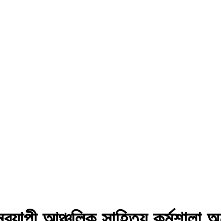
াপী আঞ্চলিক সাহিত্য কর্মশালা অনু