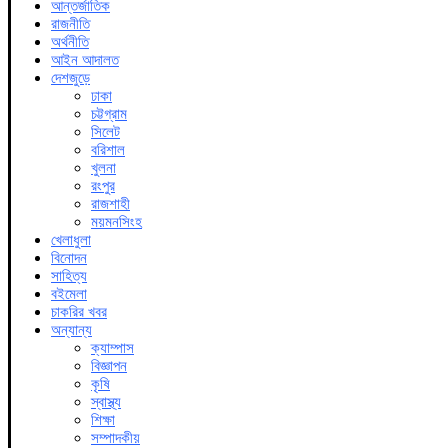
আন্তর্জাতিক
রাজনীতি
অর্থনীতি
আইন আদালত
দেশজুড়ে
ঢাকা
চট্টগ্রাম
সিলেট
বরিশাল
খুলনা
রংপুর
রাজশাহী
ময়মনসিংহ
খেলাধুলা
বিনোদন
সাহিত্য
বইমেলা
চাকরির খবর
অন্যান্য
ক্যাম্পাস
বিজ্ঞাপন
কৃষি
স্বাস্থ্য
শিক্ষা
সম্পাদকীয়