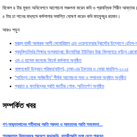
বিকেল ৪ টায় মুক্ত অধিবেশনে আলোচনা সঞ্চলনা করেন কবি ও প্রাবন্ধিক শিরীন আক্তার।
৫ টায় চা পানের মাধ্যমে কর্মশালার সমাপ্তি ঘোষণা করেন কবি মাহফুজুর রহমান।
আরও পড়ুন
মরহুম হাজী আবারক আলী মেমোরিয়াল এন্ড ওয়েলফেয়ার ট্রাস্টের উদ্যোগে এতিম-অস
প্রযুক্তিনির্ভর শিক্ষার অগ্রযাত্রা: ছিলোনিয়া ইউনিয়ন উচ্চ বিদ্যালয়ে বর্ণাঢ্য রোবোট
এম এ হাসেম কলেজে বিতর্ক কর্মশালা অনুষ্ঠিত
নাঙ্গলকোট উন্নয়ন পরিষদ(নাউপ), ঢাকা-এর ইফতার ও দোয়া মাহফিল-২০২৫
“সাহিত্য হোক সার্বজনীন” শীর্ষক আলোচনা সভা ও সম্মাননা অনুষ্ঠান অনুষ্ঠিত
প্রয়াত ৪ কৃতবিদ্যের প্রতি জাতীয় শোক, স্মৃতিতর্পণ অনুষ্ঠিত
সম্পর্কিত খবর
গণ-অভ্যুত্থানের শহীদদের প্রতি শ্রদ্ধা ও আহতদের প্রতি সমবেদনা...
শাহজালাল বিমানবন্দরে প্রবেশে কড়াকড়ি, যাত্রীপ্রতি সঙ্গে যেতে পারবেন...