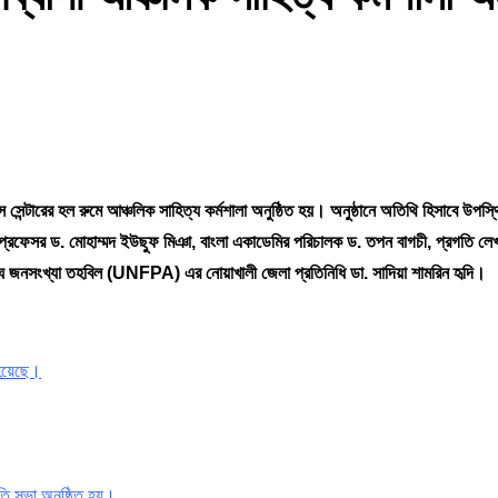
ন্টারের হল রুমে আঞ্চলিক সাহিত্য কর্মশালা অনুষ্ঠিত হয়। অনুষ্ঠানে অতিথি হিসাবে উপস্
িন প্রফেসর ড. মোহাম্মদ ইউছুফ মিঞা, বাংলা একাডেমির পরিচালক ড. তপন বাগচী, প্রগতি লেখক
ঘ জনসংখ্যা তহবিল (UNFPA) এর নোয়াখালী জেলা প্রতিনিধি ডা. সাদিয়া শামরিন হৃদি।
 হয়েছে।
ুতি সভা অনুষ্ঠিত হয়।