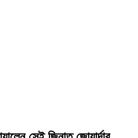
োয়ালেন সেই জিনাত জোয়ার্দার