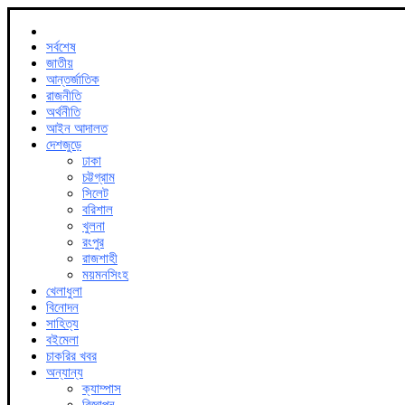
সর্বশেষ
জাতীয়
আন্তর্জাতিক
রাজনীতি
অর্থনীতি
আইন আদালত
দেশজুড়ে
ঢাকা
চট্টগ্রাম
সিলেট
বরিশাল
খুলনা
রংপুর
রাজশাহী
ময়মনসিংহ
খেলাধুলা
বিনোদন
সাহিত্য
বইমেলা
চাকরির খবর
অন্যান্য
ক্যাম্পাস
বিজ্ঞাপন