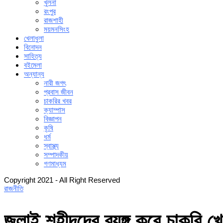
খুলনা
রংপুর
রাজশাহী
ময়মনসিংহ
খেলাধুলা
বিনোদন
সাহিত্য
বইমেলা
অন্যান্য
নারী জগৎ
প্রবাস জীবন
চাকরির খবর
ক্যাম্পাস
বিজ্ঞাপন
কৃষি
ধর্ম
স্বাস্থ্য
সম্পাদকীয়
গণমাধ্যম
Copyright 2021 - All Right Reserved
রাজনীতি
জুলাই শহীদদের ব্যঙ্গ করে চাকরি খ