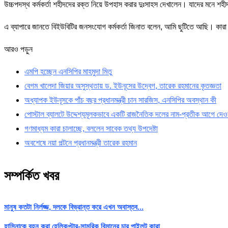
উচ্চপদস্থ কর্মকর্তা শহীদদের রক্ত নিয়ে উপহাস করার দুঃসাহস দেখালেন। যাদের মনে শহীদ
এ ব্যাপারে জানতে বিইউবিটির জনসংযোগ কর্মকর্তা জিনাত বলেন, আমি ছুটিতে আছি। কা
আরও পড়ুন
এমপি হচ্ছেন এনসিপির মাহমুদা মিতু
বেগম খালেদা জিয়ার অসুস্থতায় ড. ইউনূসের উদ্বেগ, তারেক রহমানের কৃতজ্ঞতা
অধ্যাপক ইউনূসকে পাঁচ বছর প্রধানমন্ত্রী চান সারজিস, এনসিপির অবস্থান কী
পোস্টাল ব্যালটে উদ্দেশ্যমূলকভাবে একটি রাজনৈতিক দলের নাম-প্রতীক আগে দেওয
গণমাধ্যম কারা চালাচ্ছে, বললেন সাবেক তথ্য উপদেষ্টা
অবশেষে নয়া পল্টনে প্রধানমন্ত্রী তারেক রহমান
সম্পর্কিত খবর
মানুষ কতটা নির্লজ্জ, দলকে বিভ্রান্ত করে এখন অবাস্তব...
হাসিনাকে বহন করা হেলিকপ্টার-সামরিক বিমানের চার পাইলট কারা...