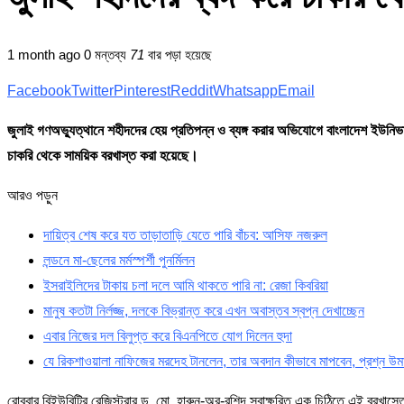
1 month ago
0 মন্তব্য
71
বার পড়া হয়েছে
Facebook
Twitter
Pinterest
Reddit
Whatsapp
Email
জুলাই গণঅভ্যুত্থানে শহীদদের হেয় প্রতিপন্ন ও ব্যঙ্গ করার অভিযোগে বাংলাদেশ ইউনিভার্
চাকরি থেকে সাময়িক বরখাস্ত করা হয়েছে।
আরও পড়ুন
দায়িত্ব শেষ করে যত তাড়াতাড়ি যেতে পারি বাঁচব: আসিফ নজরুল
লন্ডনে মা-ছেলের মর্মস্পর্শী পুনর্মিলন
ইসরাইলিদের টাকায় চলা দলে আমি থাকতে পারি না: রেজা কিবরিয়া
মানুষ কতটা নির্লজ্জ, দলকে বিভ্রান্ত করে এখন অবাস্তব স্বপ্ন দেখাচ্ছেন
এবার নিজের দল বিলুপ্ত করে বিএনপিতে যোগ দিলেন হুদা
যে রিকশাওয়ালা নাফিজের মরদেহ টানলেন, তার অবদান কীভাবে মাপবেন, প্রশ্ন উম
রোববার বিইউবিটির রেজিস্ট্রার ড. মো. হারুন-অর-রশিদ স্বাক্ষরিত এক চিঠিতে এই বরখা