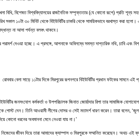
ঙ্খলা বিধি, বিশেষত বিশ্ববিদ্যালয়ের রাজনৈতিক সম্পৃক্ততার (যে কোনো রূপে) প্রতি শূন্য স
রিখ সকাল ১০টা ৩০ মিনিট থেকে বিইউবিটির চাকরি থেকে সাময়িকভাবে বরখাস্ত করা হলো। 
সিদ্ধান্ত না আসা পর্যন্ত বলবৎ থাকবে।
পরামর্শ দেওয়া হচ্ছে। এ প্রসঙ্গে, আপনাকে অবিলম্বে সমস্ত দাপ্তরিক নথি, চাবি এবং বিশ্
রা। রোববার বেলা সাড়ে ১১টার দিকে মিরপুরের রূপনগরে বিইউবিটির প্রধান ফটকের সামনে এই প
লেন, বিইউবিটির জনসংযোগ কর্মকর্তা ও উপপরিচালক জিনাত জোর্য়াদার রিপা তার সামাজিক যোগাযোগ
সবুকে পোস্ট দেন। তিনি আওয়ামী লীগের দোসর ও সেই মতাদর্শ ধারণ করেন। তারা বলেন, ‘জুলা
 নিয়ে কোনো ধরনের অবমাননা মেনে নেওয়া যায় না।’
র। নিজেদের জীবন দিয়ে তারা আমাদের ক্যাম্পাস ও মিরপুরকে সম্মানিত করেছেন। অথচ এই ক