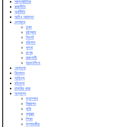
আন্তর্জাতিক
রাজনীতি
অর্থনীতি
আইন আদালত
দেশজুড়ে
ঢাকা
চট্টগ্রাম
সিলেট
বরিশাল
খুলনা
রংপুর
রাজশাহী
ময়মনসিংহ
খেলাধুলা
বিনোদন
সাহিত্য
বইমেলা
চাকরির খবর
অন্যান্য
ক্যাম্পাস
বিজ্ঞাপন
কৃষি
স্বাস্থ্য
শিক্ষা
সম্পাদকীয়