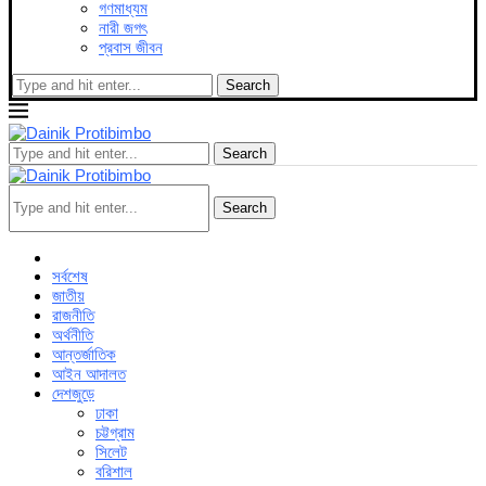
গণমাধ্যম
নারী জগৎ
প্রবাস জীবন
Search
Search
Search
সর্বশেষ
জাতীয়
রাজনীতি
অর্থনীতি
আন্তর্জাতিক
আইন আদালত
দেশজুড়ে
ঢাকা
চট্টগ্রাম
সিলেট
বরিশাল