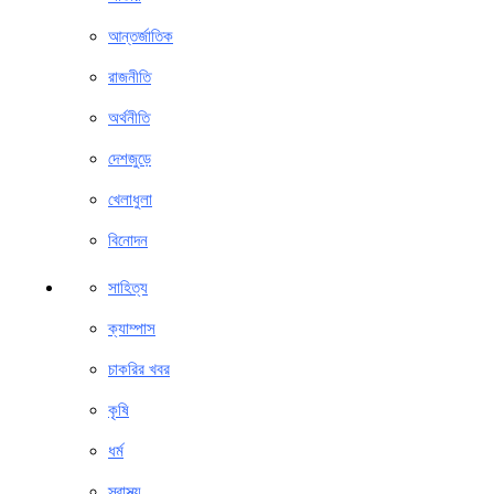
আন্তর্জাতিক
রাজনীতি
অর্থনীতি
দেশজুড়ে
খেলাধুলা
বিনোদন
সাহিত্য
ক্যাম্পাস
চাকরির খবর
কৃষি
ধর্ম
স্বাস্থ্য