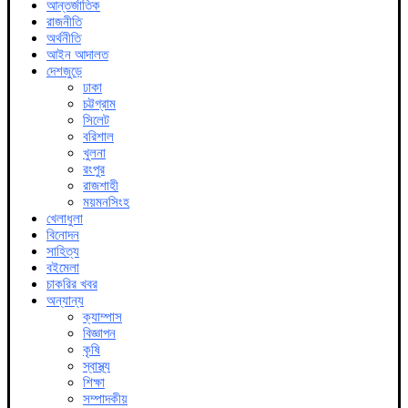
আন্তর্জাতিক
রাজনীতি
অর্থনীতি
আইন আদালত
দেশজুড়ে
ঢাকা
চট্টগ্রাম
সিলেট
বরিশাল
খুলনা
রংপুর
রাজশাহী
ময়মনসিংহ
খেলাধুলা
বিনোদন
সাহিত্য
বইমেলা
চাকরির খবর
অন্যান্য
ক্যাম্পাস
বিজ্ঞাপন
কৃষি
স্বাস্থ্য
শিক্ষা
সম্পাদকীয়