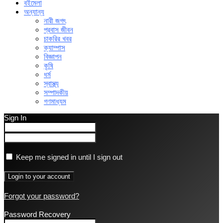
বইমেলা
অন্যান্য
নারী জগৎ
প্রবাস জীবন
চাকরির খবর
ক্যাম্পাস
বিজ্ঞাপন
কৃষি
ধর্ম
স্বাস্থ্য
সম্পাদকীয়
গণমাধ্যম
Sign In
Keep me signed in until I sign out
Forgot your password?
Password Recovery