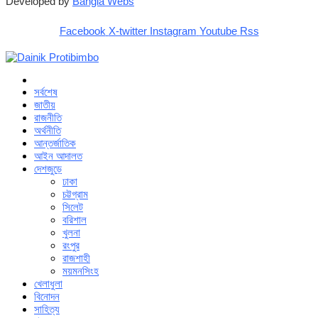
Developed by
Bangla Webs
Facebook
X-twitter
Instagram
Youtube
Rss
সর্বশেষ
জাতীয়
রাজনীতি
অর্থনীতি
আন্তর্জাতিক
আইন আদালত
দেশজুড়ে
ঢাকা
চট্টগ্রাম
সিলেট
বরিশাল
খুলনা
রংপুর
রাজশাহী
ময়মনসিংহ
খেলাধুলা
বিনোদন
সাহিত্য