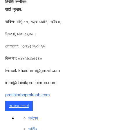
নির্বাহী সম্পাদক:
বার্তা প্রধান:
অফিস:
বাড়ি ০৭, সড়ক ১৪/সি, সেক্টর ৪,
উত্তরা, ঢাকা-১২৩০।
যোগাযোগ: ০১৭১৫৩৬৩০৭৯
বিজ্ঞাপন: ০১৮২৬৩৯৫৫৪৯
Email: khair.hrm@gmail.com
info@dainikprotibimbo.com
protibimboprokash.com
আমাদের সম্পর্কে
সর্বশেষ
জাতীয়