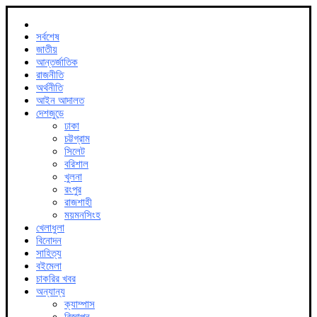
সর্বশেষ
জাতীয়
আন্তর্জাতিক
রাজনীতি
অর্থনীতি
আইন আদালত
দেশজুড়ে
ঢাকা
চট্টগ্রাম
সিলেট
বরিশাল
খুলনা
রংপুর
রাজশাহী
ময়মনসিংহ
খেলাধুলা
বিনোদন
সাহিত্য
বইমেলা
চাকরির খবর
অন্যান্য
ক্যাম্পাস
বিজ্ঞাপন