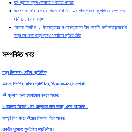
বই প্রকাশ দ্রুত যোগাযোগ করতে পারেন:
অধ্যাপক, কবি, গল্পকার শিরীনা ইয়াসমিন-এর কাব্যগ্রন্থ: জুলাইয়ের রক্তাক্ত
দলিল…পাওয়া যাচ্ছে
আসছে শিগগির … ঊনসত্তরের গণঅভুত্থানের বীর সেনানি, কবি সামসুদ্দোহা’র
সাড়া জাগানো কাব্যগ্রন্থ : মাটিতে লুটিয়ে শুঁকি
সম্পর্কিত খবর
নতুন ঠিকানায়- দৈনিক প্রতিবিম্ব
আসছে শিগগির, কালের প্রতিবিম্ব, ডিসেম্বর-২০২৫ সংখ্যা:
বই প্রকাশ দ্রুত যোগাযোগ করতে পারেন:
৯ অক্টোবর বিকেল ৫টায় উদ্বোধন হতে যাচ্ছে: মেলা-আলোক...
সম্পূর্ণ বিনা খরচে বইয়ের বিজ্ঞাপন দিতে পারেন:
চাকরির সুযোগ: ফুলটাইম /পার্ট টাইম।