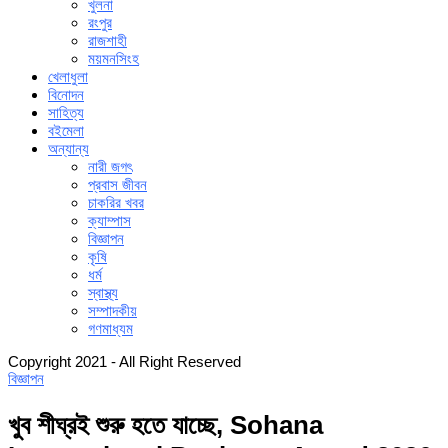
খুলনা
রংপুর
রাজশাহী
ময়মনসিংহ
খেলাধুলা
বিনোদন
সাহিত্য
বইমেলা
অন্যান্য
নারী জগৎ
প্রবাস জীবন
চাকরির খবর
ক্যাম্পাস
বিজ্ঞাপন
কৃষি
ধর্ম
স্বাস্থ্য
সম্পাদকীয়
গণমাধ্যম
Copyright 2021 - All Right Reserved
বিজ্ঞাপন
খুব শীঘ্রই শুরু হতে যাচ্ছে, Sohana