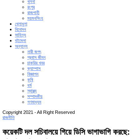
খুলনা
রংপুর
রাজশাহী
ময়মনসিংহ
খেলাধুলা
বিনোদন
সাহিত্য
বইমেলা
অন্যান্য
নারী জগৎ
প্রবাস জীবন
চাকরির খবর
ক্যাম্পাস
বিজ্ঞাপন
কৃষি
ধর্ম
স্বাস্থ্য
সম্পাদকীয়
গণমাধ্যম
Copyright 2021 - All Right Reserved
রাজনীতি
কয়েকটি দল সচিবালয়ে গিয়ে ডিসি ভাগাভাগি করছে: