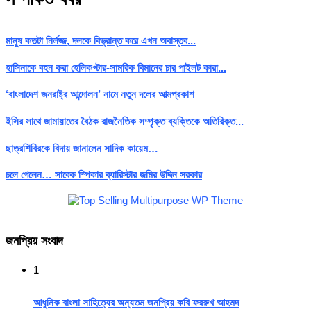
মানুষ কতটা নির্লজ্জ, দলকে বিভ্রান্ত করে এখন অবাস্তব...
হাসিনাকে বহন করা হেলিকপ্টার-সামরিক বিমানের চার পাইলট কারা...
‘বাংলাদেশ জনরাষ্ট্র আন্দোলন’ নামে নতুন দলের আত্মপ্রকাশ
ইসির সাথে জামায়াতের বৈঠক রাজনৈতিক সম্পৃক্ত ব্যক্তিকে অতিরিক্ত...
ছাত্রশিবিরকে বিদায় জানালেন সাদিক কায়েম…
চলে গেলেন… সাবেক স্পিকার ব্যারিস্টার জমির উদ্দিন সরকার
জনপ্রিয় সংবাদ
1
আধুনিক বাংলা সাহিত্যের অন্যতম জনপ্রিয় কবি ফররুখ আহমদ