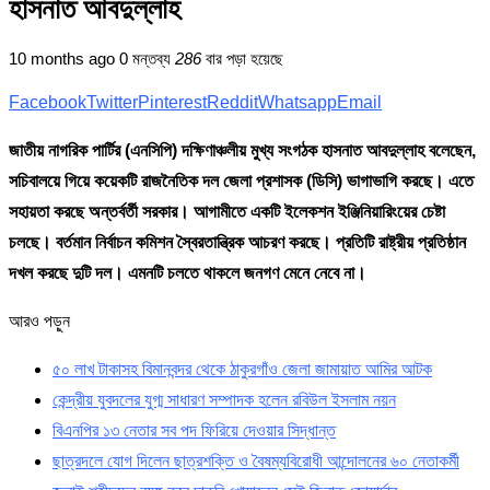
হাসনাত আবদুল্লাহ
10 months ago
0 মন্তব্য
286
বার পড়া হয়েছে
Facebook
Twitter
Pinterest
Reddit
Whatsapp
Email
জাতীয় নাগরিক পার্টির (এনসিপি) দক্ষিণাঞ্চলীয় মুখ্য সংগঠক হাসনাত আবদুল্লাহ বলেছেন,
সচিবালয়ে গিয়ে কয়েকটি রাজনৈতিক দল জেলা প্রশাসক (ডিসি) ভাগাভাগি করছে। এতে
সহায়তা করছে অন্তর্বর্তী সরকার। আগামীতে একটি ইলেকশন ইঞ্জিনিয়ারিংয়ের চেষ্টা
চলছে। বর্তমান নির্বাচন কমিশন স্বৈরতান্ত্রিক আচরণ করছে। প্রতিটি রাষ্ট্রীয় প্রতিষ্ঠান
দখল করছে দুটি দল। এমনটি চলতে থাকলে জনগণ মেনে নেবে না।
আরও পড়ুন
৫০ লাখ টাকাসহ বিমানবন্দর থেকে ঠাকুরগাঁও জেলা জামায়াত আমির আটক
কেন্দ্রীয় যুবদলের যুগ্ম সাধারণ সম্পাদক হলেন রবিউল ইসলাম নয়ন
বিএনপির ১৩ নেতার সব পদ ফিরিয়ে দেওয়ার সিদ্ধান্ত
ছাত্রদলে যোগ দিলেন ছাত্রশক্তি ও বৈষম্যবিরোধী আন্দোলনের ৬০ নেতাকর্মী