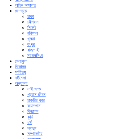
আইন আদালত
দেশজুড়ে
ঢাকা
চট্টগ্রাম
সিলেট
বরিশাল
খুলনা
রংপুর
রাজশাহী
ময়মনসিংহ
খেলাধুলা
বিনোদন
সাহিত্য
বইমেলা
অন্যান্য
নারী জগৎ
প্রবাস জীবন
চাকরির খবর
ক্যাম্পাস
বিজ্ঞাপন
কৃষি
ধর্ম
স্বাস্থ্য
সম্পাদকীয়