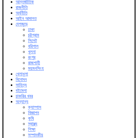
আন্তর্জাতিক
রাজনীতি
অর্থনীতি
আইন আদালত
দেশজুড়ে
ঢাকা
চট্টগ্রাম
সিলেট
বরিশাল
খুলনা
রংপুর
রাজশাহী
ময়মনসিংহ
খেলাধুলা
বিনোদন
সাহিত্য
বইমেলা
চাকরির খবর
অন্যান্য
ক্যাম্পাস
বিজ্ঞাপন
কৃষি
স্বাস্থ্য
শিক্ষা
সম্পাদকীয়