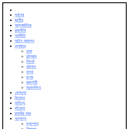
সর্বশেষ
জাতীয়
আন্তর্জাতিক
রাজনীতি
অর্থনীতি
আইন আদালত
দেশজুড়ে
ঢাকা
চট্টগ্রাম
সিলেট
বরিশাল
খুলনা
রংপুর
রাজশাহী
ময়মনসিংহ
খেলাধুলা
বিনোদন
সাহিত্য
বইমেলা
চাকরির খবর
অন্যান্য
ক্যাম্পাস
বিজ্ঞাপন