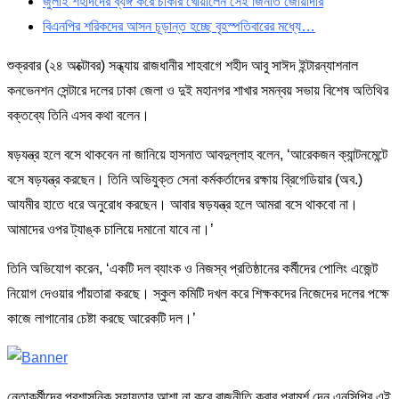
জুলাই শহীদদের ব্যঙ্গ করে চাকরি খোয়ালেন সেই জিনাত জোয়ার্দার
বিএনপির শরিকদের আসন চূড়ান্ত হচ্ছে বৃহস্পতিবারের মধ্যে…
শুক্রবার (২৪ অক্টোবর) সন্ধ্যায় রাজধানীর শাহবাগে শহীদ আবু সাঈদ ইন্টারন্যাশনাল
কনভেনশন সেন্টারে দলের ঢাকা জেলা ও দুই মহানগর শাখার সমন্বয় সভায় বিশেষ অতিথির
বক্তব্যে তিনি এসব কথা বলেন।
ষড়যন্ত্র হলে বসে থাকবেন না জানিয়ে হাসনাত আবদুল্লাহ বলেন, ‘আরেকজন ক্যান্টনমেন্টে
বসে ষড়যন্ত্র করছেন। তিনি অভিযুক্ত সেনা কর্মকর্তাদের রক্ষায় ব্রিগেডিয়ার (অব.)
আযমীর হাতে ধরে অনুরোধ করছেন। আবার ষড়যন্ত্র হলে আমরা বসে থাকবো না।
আমাদের ওপর ট্যাঙ্ক চালিয়ে দমানো যাবে না।’
তিনি অভিযোগ করেন, ‘একটি দল ব্যাংক ও নিজস্ব প্রতিষ্ঠানের কর্মীদের পোলিং এজেন্ট
নিয়োগ দেওয়ার পাঁয়তারা করছে। স্কুল কমিটি দখল করে শিক্ষকদের নিজেদের দলের পক্ষে
কাজে লাগানোর চেষ্টা করছে আরেকটি দল।’
নেতাকর্মীদের প্রশাসনিক সহায়তার আশা না করে রাজনীতি করার পরামর্শ দেন এনসিপির এই