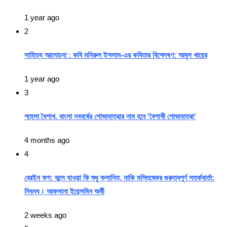
1 year ago
2
সাহিত্য আলোচনা : কবি মনিরুল ইসলাম-এর কবিতার বিশ্লেষণ: আবুল খায়ের
1 year ago
3
পহেলা বৈশাখ, বাংলা নববর্ষের শোভাযাত্রার নাম হবে ‘বৈশাখী শোভাযাত্রা’
4 months ago
4
ব্রেইন ফগ: ভুলে যাওয়া কি শুধু ক্লান্তি, নাকি মস্তিষ্কের গুরুত্বপূর্ণ সতর্কবার্তা:
নিবন্ধ। আফসানা ইয়েসমিন অর্থী
2 weeks ago