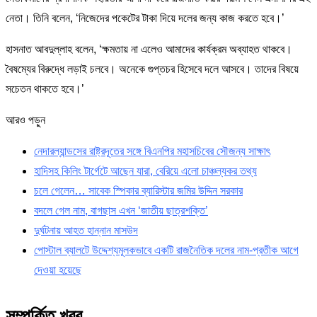
নেতা। তিনি বলেন, ‘নিজেদের পকেটের টাকা দিয়ে দলের জন্য কাজ করতে হবে।’
হাসনাত আবদুল্লাহ বলেন, ‘ক্ষমতায় না এলেও আমাদের কার্যক্রম অব্যাহত থাকবে।
বৈষম্যের বিরুদ্ধে লড়াই চলবে। অনেকে গুপ্তচর হিসেবে দলে আসবে। তাদের বিষয়ে
সচেতন থাকতে হবে।’
আরও পড়ুন
নেদারল্যান্ডসের রাষ্ট্রদূতের সঙ্গে বিএনপির মহাসচিবের সৌজন্য সাক্ষাৎ
হাদিসহ কিলিং টার্গেটে আছেন যারা, বেরিয়ে এলো চাঞ্চল্যকর তথ্য
চলে গেলেন… সাবেক স্পিকার ব্যারিস্টার জমির উদ্দিন সরকার
বদলে গেল নাম, বাগছাস এখন ‘জাতীয় ছাত্রশক্তি’
দুর্ঘটনায় আহত হান্নান মাসউদ
পোস্টাল ব্যালটে উদ্দেশ্যমূলকভাবে একটি রাজনৈতিক দলের নাম-প্রতীক আগে
দেওয়া হয়েছে
সম্পর্কিত খবর