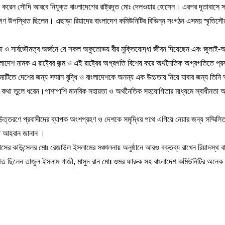
ন সৌদি আরবে নিযুক্ত বাংলাদেশের রাষ্ট্রদূত মোঃ দেলওয়ার হোসেন। এরপর দূতাবাসে স
মচারীগণ উপস্থিত ছিলেন। এছাড়া রিয়াদের বাংলাদেশ কমিউনিটির বিভিন্ন সংগঠন এসময় স্মৃতিসৌধ
নতা ও সার্বভৌমত্ব অর্জনে যে সকল অকুতোভয় বীর মুক্তিযোদ্ধা জীবন দিয়েছেন এবং জুলাই-
লাদেশ নামক এ রাষ্ট্রের জন্ম ও এই রাষ্ট্রের অগ্রগতি বিশেষ করে অর্থনৈতিক অগ্রগতিতে প্র
মাটিতে দেশের জন্য সম্মান বৃদ্ধি ও বাংলাদেশকে অনন্য এক উচ্চতায় নিয়ে যাবার জন্য তিন
নের কথা তুলে ধরেন।পাশাপাশি মানবিক সহায়তা ও অর্থনৈতিক সহযোগিতার মাধ্যমে স্বাধীনতা অ
 উত্তরণে প্রবাসীদের ব্যাপক অংশগ্রহণ ও দেশকে সমৃদ্ধির পথে এগিয়ে নেয়ার জন্য সম্মিলিত
রতি আহবান জানান ।
দূতাবাসের কাউন্সেলর মোঃ রেজাউল ইসলামের সঞ্চালনায় অনুষ্ঠানে আরও বক্তব্য রাখেন রিয়াদস্থ
ছিলেন তাজুল ইসলাম গাজী, মাসুদ রান মোঃ ওমর ফারুক সহ বাংলাদেশ কমিউনিটির অনেক নে