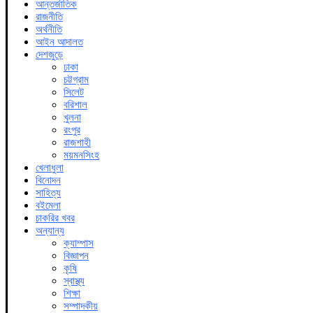
আন্তর্জাতিক
রাজনীতি
অর্থনীতি
আইন আদালত
দেশজুড়ে
ঢাকা
চট্টগ্রাম
সিলেট
বরিশাল
খুলনা
রংপুর
রাজশাহী
ময়মনসিংহ
খেলাধুলা
বিনোদন
সাহিত্য
বইমেলা
চাকরির খবর
অন্যান্য
ক্যাম্পাস
বিজ্ঞাপন
কৃষি
স্বাস্থ্য
শিক্ষা
সম্পাদকীয়