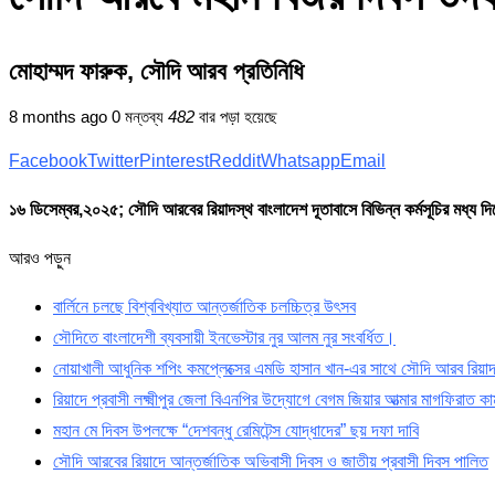
মোহাম্মদ ফারুক, সৌদি আরব প্রতিনিধি
8 months ago
0 মন্তব্য
482
বার পড়া হয়েছে
Facebook
Twitter
Pinterest
Reddit
Whatsapp
Email
১৬ ডিসেম্বর,২০২৫; সৌদি আরবের রিয়াদস্থ বাংলাদেশ দূতাবাসে বিভিন্ন কর্মসূচির মধ্য
আরও পড়ুন
বার্লিনে চলছে বিশ্ববিখ্যাত আন্তর্জাতিক চলচ্চিত্র উৎসব
সৌদিতে বাংলাদেশী ব্যবসায়ী ইনভেস্টার নুর আলম নুর সংবর্ধিত।
নোয়াখালী আধুনিক শপিং কমপ্লেক্সের এমডি হাসান খান-এর সাথে সৌদি আরব রিয়াদ
রিয়াদে প্রবাসী লক্ষ্মীপুর জেলা বিএনপির উদ্যোগে বেগম জিয়ার আত্মার মাগফিরাত কা
মহান মে দিবস উপলক্ষে “দেশবন্ধু রেমিটেন্স যোদ্ধাদের” ছয় দফা দাবি
সৌদি আরবের রিয়াদে আন্তর্জাতিক অভিবাসী দিবস ও জাতীয় প্রবাসী দিবস পালিত