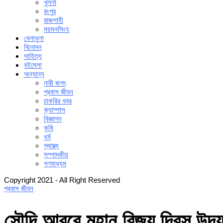
খুলনা
রংপুর
রাজশাহী
ময়মনসিংহ
খেলাধুলা
বিনোদন
সাহিত্য
বইমেলা
অন্যান্য
নারী জগৎ
প্রবাস জীবন
চাকরির খবর
ক্যাম্পাস
বিজ্ঞাপন
কৃষি
ধর্ম
স্বাস্থ্য
সম্পাদকীয়
গণমাধ্যম
Copyright 2021 - All Right Reserved
প্রবাস জীবন
সৌদি আরবে মহান বিজয় দিবস উদয