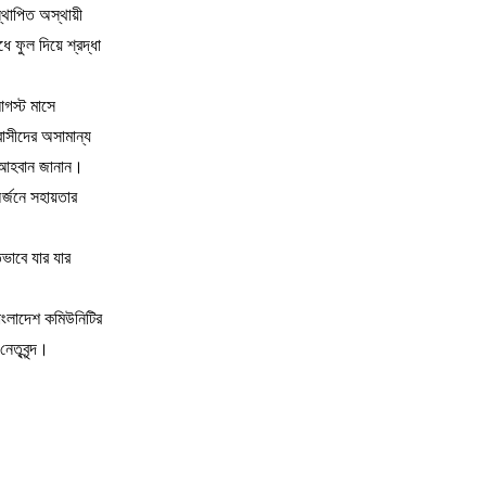
্থাপিত অস্থায়ী
ে ফুল দিয়ে শ্রদ্ধা
আগস্ট মাসে
বাসীদের অসামান্য
ি আহবান জানান।
র্জনে সহায়তার
ভাবে যার যার
 বাংলাদেশ কমিউনিটির
তৃবৃন্দ।