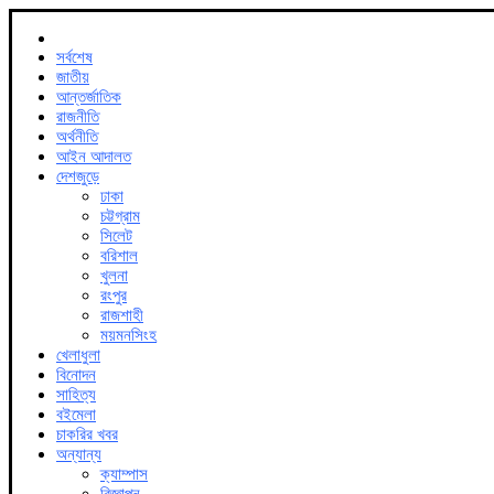
সর্বশেষ
জাতীয়
আন্তর্জাতিক
রাজনীতি
অর্থনীতি
আইন আদালত
দেশজুড়ে
ঢাকা
চট্টগ্রাম
সিলেট
বরিশাল
খুলনা
রংপুর
রাজশাহী
ময়মনসিংহ
খেলাধুলা
বিনোদন
সাহিত্য
বইমেলা
চাকরির খবর
অন্যান্য
ক্যাম্পাস
বিজ্ঞাপন