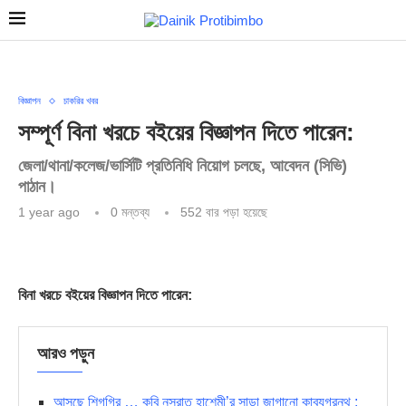
বিজ্ঞাপন
চাকরির খবর
সম্পূর্ণ বিনা খরচে বইয়ের বিজ্ঞাপন দিতে পারেন:
জেলা/থানা/কলেজ/ভার্সিটি প্রতিনিধি নিয়োগ চলছে, আবেদন (সিভি)
পাঠান।
1 year ago
0 মন্তব্য
552
বার পড়া হয়েছে
বিনা খরচে বইয়ের বিজ্ঞাপন দিতে পারেন:
আরও পড়ুন
আসছে শিগগির … কবি নুসরাত হাশেমী’র সাড়া জাগানো কাব্যগ্রন্থ :