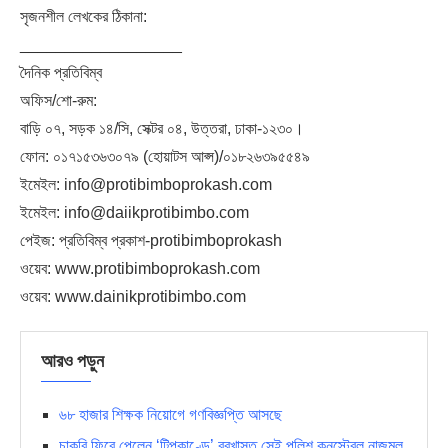
সৃজনশীল লেখকের ঠিকানা:
__________________
দৈনিক প্রতিবিম্ব
অফিস/শো-রুম:
বাড়ি ০৭, সড়ক ১৪/সি, সেক্টর ০৪, উত্তরা, ঢাকা-১২৩০।
ফোন: ০১৭১৫৩৬৩০৭৯ (হোয়াটস আপ্স)/০১৮২৬৩৯৫৫৪৯
ইমেইল: info@protibimboprokash.com
ইমেইল: info@daiikprotibimbo.com
পেইজ: প্রতিবিম্ব প্রকাশ-protibimboprokash
ওয়েব: www.protibimboprokash.com
ওয়েব: www.dainikprotibimbo.com
আরও পড়ুন
৬৮ হাজার শিক্ষক নিয়োগে গণবিজ্ঞপ্তি আসছে
চাকরি ফিরে পেলেন ‘টিপকাণ্ডে’ বরখাস্ত সেই পুলিশ কনস্টেবল নাজমুল