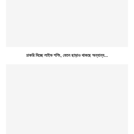
চাকরি দিচ্ছে লাইভ শপিং, বেতন ছাড়াও থাকছে অন্যান্য...