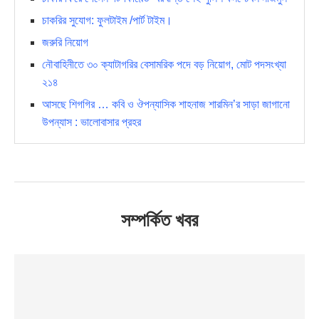
চাকরির সুযোগ: ফুলটাইম /পার্ট টাইম।
জরুরি নিয়োগ
নৌবাহিনীতে ৩০ ক্যাটাগরির বেসামরিক পদে বড় নিয়োগ, মোট পদসংখ্যা
২১৪
আসছে শিগগির … কবি ও ঔপন্যাসিক শাহনাজ শারমিন’র সাড়া জাগানো
উপন্যাস : ভালোবাসার প্রহর
সম্পর্কিত খবর