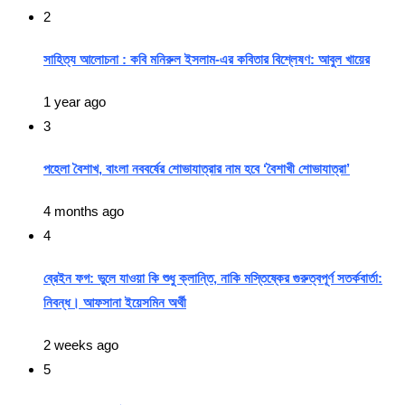
2
সাহিত্য আলোচনা : কবি মনিরুল ইসলাম-এর কবিতার বিশ্লেষণ: আবুল খায়ের
1 year ago
3
পহেলা বৈশাখ, বাংলা নববর্ষের শোভাযাত্রার নাম হবে ‘বৈশাখী শোভাযাত্রা’
4 months ago
4
ব্রেইন ফগ: ভুলে যাওয়া কি শুধু ক্লান্তি, নাকি মস্তিষ্কের গুরুত্বপূর্ণ সতর্কবার্তা:
নিবন্ধ। আফসানা ইয়েসমিন অর্থী
2 weeks ago
5