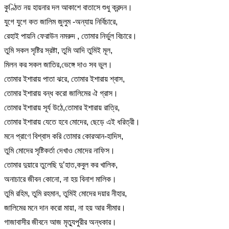
কুণ্ঠিত নয় হায়নার দল আকাশে বাতাসে শুধু ক্রন্দন।
যুগে যুগে কত জালিম জুলুম -অন্যায় নির্বিচারে,
রেহাই পায়নি ফেরাউন নমরুদ , তোমার নির্ভুল বিচারে।
তুমি সকল সৃষ্টির স্রষ্টা, তুমি আদি তুমিই মূল,
মিলন কর সকল জাতির,ভেঙ্গে দাও সব ভুল।
তোমার ইশারায় পাতা ঝরে, তোমার ইশারায় শ্বাস,
তোমার ইশারায় বন্ধ করো জালিমের ঐ গ্রাস।
তোমার ইশারায় সূর্য উঠে,তোমার ইশারায় রাত্রি,
তোমার ইশারায় যেতে হবে মোদের, ছেড়ে এই ধরিত্রী।
মনে প্রাণে বিশ্বাস করি তোমার কোরআন-হাদিস,
তুমি মোদের সৃষ্টিকর্তা দেখাও মোদের নাফিস।
তোমার দুয়ারে তুলেছি দু’হাত,কবুল কর খালিক,
অনাচারে জীবন কোনো, না হয় বিনাশ মালিক।
তুমি রহিম, তুমি রহমান, তুমিই মোদের দয়ার নীহার,
জালিমের মনে দান করো মায়া, না হয় আর সীমার।
গাজাবাসীর জীবনে আজ মৃত্যুপুরীর অন্ধকার।