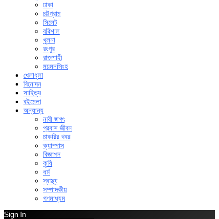
ঢাকা
চট্টগ্রাম
সিলেট
বরিশাল
খুলনা
রংপুর
রাজশাহী
ময়মনসিংহ
খেলাধুলা
বিনোদন
সাহিত্য
বইমেলা
অন্যান্য
নারী জগৎ
প্রবাস জীবন
চাকরির খবর
ক্যাম্পাস
বিজ্ঞাপন
কৃষি
ধর্ম
স্বাস্থ্য
সম্পাদকীয়
গণমাধ্যম
Sign In