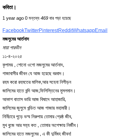
কবিতা।
1 year ago
0 মন্তব্য
469
বার পড়া হয়েছে
Facebook
Twitter
Pinterest
Reddit
Whatsapp
Email
মজলুমের আর্তনাদ
মায়া পারভীন
১১-৪-২০২৫
কৃপাময় , শোনো ওগো মজলুমের আর্তনাদ,
গাজাবাসীর জীবন যে আজ হয়েছে বরবাদ।
রহম করো রহমতের মালিক,আর সহেনা নিপীড়ন
জালিমের হাতে বন্দি আজ,ফিলিস্তিনের মুসলমান।
আকাশ বাতাস ভারি আজ বিষাদে আহাজারি,
জালিমের জুলুমে খন্ডিত আজ গাজায় মহামারী।
নির্বিচারে পুড়ে ভস্ম নিরুপায় তোমার শ্রেষ্ঠ জীব,
মুখ বুজে আর সহ্য কত , তোমার অপেক্ষায় নির্জীব।
জালিমের হাতে মজলুমের , এ কী দুর্বিষহ জীবন!