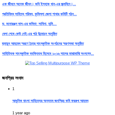
এক জীবনে অনেক জীবন। কবি ইসহাক খান-এর জন্মদিনে।...
প্রতিবিম্ব সাহিত্য পরিষদ, কুমিল্লা জেলা শাখার কমিটি গঠন...
ড. মনোরঞ্জন দাস-এর কবিতা: সাবিনা, তুমি…
বেলা শেষে কেউ নেই-এর পাঠ উন্মোচন অনুষ্ঠিত
হুমায়ূন আহমেদ স্মরণে চৈত্র সাংস্কৃতিক সংগঠনের স্মরণসভা অনুষ্ঠিত
সাহিত্যিক সাংস্কৃতিক ব্যক্তিত্ব হিসেবে ২০২৬ সালের মাঝামাঝি সংলগ্নে...
জনপ্রিয় সংবাদ
1
আধুনিক বাংলা সাহিত্যের অন্যতম জনপ্রিয় কবি ফররুখ আহমদ
1 year ago