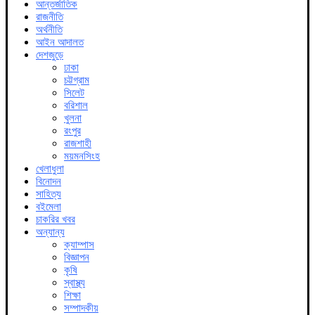
আন্তর্জাতিক
রাজনীতি
অর্থনীতি
আইন আদালত
দেশজুড়ে
ঢাকা
চট্টগ্রাম
সিলেট
বরিশাল
খুলনা
রংপুর
রাজশাহী
ময়মনসিংহ
খেলাধুলা
বিনোদন
সাহিত্য
বইমেলা
চাকরির খবর
অন্যান্য
ক্যাম্পাস
বিজ্ঞাপন
কৃষি
স্বাস্থ্য
শিক্ষা
সম্পাদকীয়