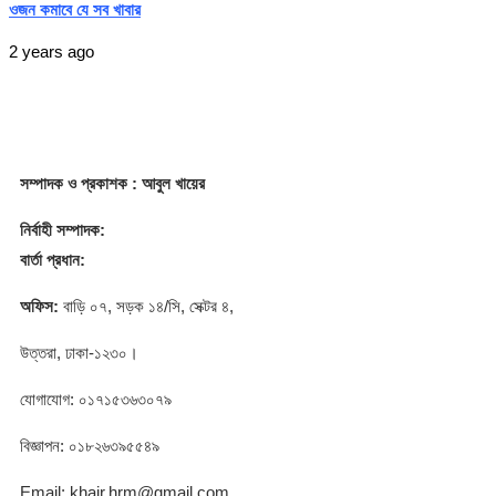
ওজন কমাবে যে সব খাবার
2 years ago
সম্পাদক
ও প্রকাশক
: আবুল খায়ের
নির্বাহী সম্পাদক:
বার্তা প্রধান:
অফিস:
বাড়ি ০৭, সড়ক ১৪/সি, সেক্টর ৪,
উত্তরা, ঢাকা-১২৩০।
যোগাযোগ: ০১৭১৫৩৬৩০৭৯
বিজ্ঞাপন: ০১৮২৬৩৯৫৫৪৯
Email: khair.hrm@gmail.com