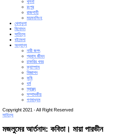
খুলনা
রংপুর
রাজশাহী
ময়মনসিংহ
খেলাধুলা
বিনোদন
সাহিত্য
বইমেলা
অন্যান্য
নারী জগৎ
প্রবাস জীবন
চাকরির খবর
ক্যাম্পাস
বিজ্ঞাপন
কৃষি
ধর্ম
স্বাস্থ্য
সম্পাদকীয়
গণমাধ্যম
Copyright 2021 - All Right Reserved
সাহিত্য
মজলুমের আর্তনাদ: কবিতা। মায়া পারভীন