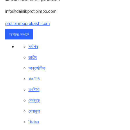
info@dainikprotibimbo.com
protibimboprokash.com
আমাদের সম্পর্কে
সর্বশেষ
জাতীয়
আন্তর্জাতিক
রাজনীতি
অর্থনীতি
দেশজুড়ে
খেলাধুলা
বিনোদন