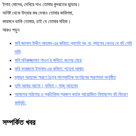
ইলাহ মোদের, দেখিয়ে দাও তোমার কুদরতের ভান্ডার।
অনিষ্ট থেকে উদ্ধার কর দেখাও তোমার কারিশমা,
কায়মনে ডাকি তোমায়, চাই যে তোমার মহিমা।
আরও পড়ুন
কবি জালাল উদ্দীন আহমদ-এর কবিতা: ব্যাগটা বড় না, ব্যাগের ভেতর যে বই সেটা
দামি
কবি মনিরুজ্জামান শাওন’র কবিতা: জলের মেয়ে
কবি ফারজানা ইসলাম-এর কবিতা: পহেলা আষাঢ়
হুমায়ূন আহমেদ স্মরণে চৈত্র সাংস্কৃতিক সংগঠনের স্মরণসভা অনুষ্ঠিত
তুমি আমার আলো। কবিতা। সাজু আহমেদ
আমাদের পাঠাগার ও প্রতিবিম্ব প্রকাশ কর্তৃক আয়োজিত বিনামূল্যে বই বিতরণ
কর্মসূচি:
সম্পর্কিত খবর