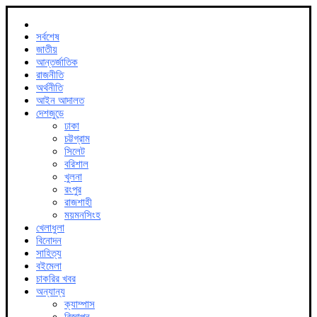
সর্বশেষ
জাতীয়
আন্তর্জাতিক
রাজনীতি
অর্থনীতি
আইন আদালত
দেশজুড়ে
ঢাকা
চট্টগ্রাম
সিলেট
বরিশাল
খুলনা
রংপুর
রাজশাহী
ময়মনসিংহ
খেলাধুলা
বিনোদন
সাহিত্য
বইমেলা
চাকরির খবর
অন্যান্য
ক্যাম্পাস
বিজ্ঞাপন