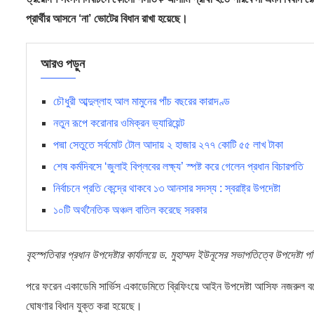
প্রার্থীর আসনে ‘না’ ভোটের বিধান রাখা হয়েছে।
আরও পড়ুন
চৌধুরী আব্দুল্লাহ আল মামুনের পাঁচ বছরের কারাদণ্ড
নতুন রূপে করোনার ওমিক্রন ভ্যারিয়েন্ট
পদ্মা সেতুতে সর্বমোট টোল আদায় ২ হাজার ২৭৭ কোটি ৫৫ লাখ টাকা
শেষ কর্মদিবসে ‘জুলাই বিপ্লবের লক্ষ্য’ স্পষ্ট করে গেলেন প্রধান বিচারপতি
নির্বাচনে প্রতি কেন্দ্রে থাকবে ১৩ আনসার সদস্য : স্বরাষ্ট্র উপদেষ্টা
১০টি অর্থনৈতিক অঞ্চল বাতিল করেছে সরকার
বৃহস্পতিবার প্রধান উপদেষ্টার কার্যালয়ে ড. মুহাম্মদ ইউনূসের সভাপতিত্বে উপদেষ্
পরে ফরেন একাডেমি সার্ভিস একাডেমিতে ব্রিফিংয়ে আইন উপদেষ্টা আসিফ নজরুল বল
ঘোষণার বিধান যুক্ত করা হয়েছে।