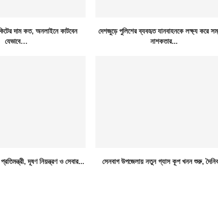
িকিটের দাম কত, অনলাইনে কাটবেন
দেশজুড়ে পুলিশের ব্যবহৃত যানবাহনকে লক্ষ্য করে সম্
যেভাবে…
নাশকতার...
রতিমন্ত্রী, দূষণ নিয়ন্ত্রণ ও সেবার...
সেনবাগ উপজেলায় নতুন গ্যাস কূপ খনন শুরু, দৈনি