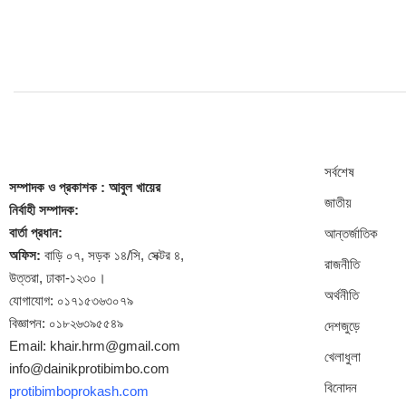
সর্বশেষ
সম্পাদক
ও প্রকাশক
: আবুল খায়ের
জাতীয়
নির্বাহী সম্পাদক:
বার্তা প্রধান:
আন্তর্জাতিক
অফিস:
বাড়ি ০৭, সড়ক ১৪/সি, সেক্টর ৪,
রাজনীতি
উত্তরা, ঢাকা-১২৩০।
অর্থনীতি
যোগাযোগ: ০১৭১৫৩৬৩০৭৯
বিজ্ঞাপন: ০১৮২৬৩৯৫৫৪৯
দেশজুড়ে
Email: khair.hrm@gmail.com
খেলাধুলা
info@dainikprotibimbo.com
বিনোদন
protibimboprokash.com