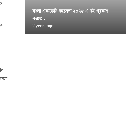
তে
বাংলা একাডেমি বইমেলা ২০২৫ এ বই প্রকাশ
করতে...
ক্স
2 years ago
োল
্ষমতা