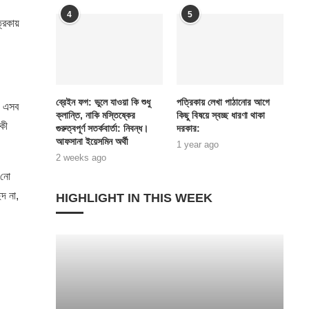
4
5
রিকায়
ব্রেইন ফগ: ভুলে যাওয়া কি শুধু
পত্রিকায় লেখা পাঠানোর আগে
। এসব
ক্লান্তি, নাকি মস্তিষ্কের
কিছু বিষয়ে স্বচ্ছ ধারণা থাকা
 কী
গুরুত্বপূর্ণ সতর্কবার্তা: নিবন্ধ।
দরকার:
আফসানা ইয়েসমিন অর্থী
1 year ago
2 weeks ago
 নো
দ না,
HIGHLIGHT IN THIS WEEK
।