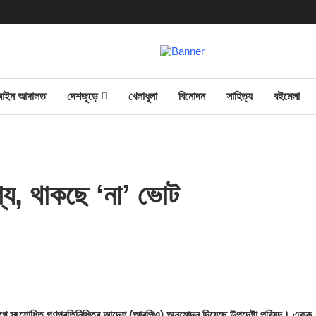
আইন আদালত
দেশজুড়ে
খেলাধুলা
বিনোদন
সাহিত্য
বইমেলা
্য, থাকছে ‘না’ ভোট
ন রেখে সংশোধিত গণপ্রতিনিধিত্ব আদেশ (আরপিও) অনুমোদন দিয়েছে উপদেষ্টা পরিষদ। একক