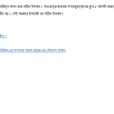
র দায়িত্ব পালন করে নাহিদ ইসলাম। পরে ছাত্র-জনতার গণঅভ্যুত্থানের মুখে ৫ আগস্ট ভারত
র গঠিত হয়। সেই সরকারে উপদেষ্টা হন নাহিদ ইসলাম।
ষ্ঠিত।
রতিবিম্ব-এর সম্পাদক আবুল খায়ের-এর সৌজন্য সাক্ষাৎ