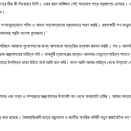
ে ঠিক কী লিখেছেন তিনি। এবার বহুল কাঙ্ক্ষিত সেই পদত্যাগ পত্র প্রকাশ্যে এসেছে। এত
াম।
গণঅভ্যুত্থানে শহিদ ও আহত সহযোদ্ধাদের শ্রদ্ধাভরে স্মরণ করছি। রক্তক্ষয়ী গণ-অভ্যুত
্য আপনার প্রতি অশেষ কৃতজ্ঞতা।’
েষ্টা পরিষদে আমাকে সুযোগদানের জন্য আপনাকে আন্তরিক ধন্যবাদ জ্ঞাপন করছি। গত ৮ আগস
র মন্ত্রণালয়ের দায়িত্ব পাই। নানামুখী চ্যালেঞ্জের মধ্যেও আপনার নেতৃত্বে দায়িত্ব পালনে স
র কাতারে উপস্থিত থাকা উচিত মর্মে আমি মনে করি। ফলে আমি আমার দায়িত্ব থেকে ইস্তফা দ
ালয় এবং তথ্য ও সম্প্রচার মন্ত্রণালয়ের উপদেষ্টা পদ থেকে অব্যাহতি চাচ্ছি। আমার পদত্য
ার কথা রয়েছে। বৈষম্যবিরোধী ছাত্র আন্দোলন ও জাতীয় নাগরিক কমিটি নতুন রাজনৈতিক 