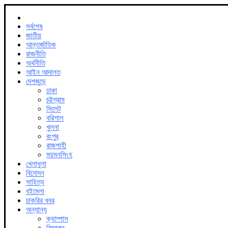
সর্বশেষ
জাতীয়
আন্তর্জাতিক
রাজনীতি
অর্থনীতি
আইন আদালত
দেশজুড়ে
ঢাকা
চট্টগ্রাম
সিলেট
বরিশাল
খুলনা
রংপুর
রাজশাহী
ময়মনসিংহ
খেলাধুলা
বিনোদন
সাহিত্য
বইমেলা
চাকরির খবর
অন্যান্য
ক্যাম্পাস
বিজ্ঞাপন