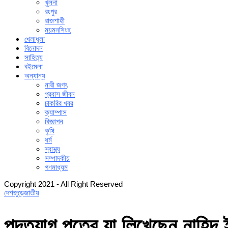
খুলনা
রংপুর
রাজশাহী
ময়মনসিংহ
খেলাধুলা
বিনোদন
সাহিত্য
বইমেলা
অন্যান্য
নারী জগৎ
প্রবাস জীবন
চাকরির খবর
ক্যাম্পাস
বিজ্ঞাপন
কৃষি
ধর্ম
স্বাস্থ্য
সম্পাদকীয়
গণমাধ্যম
Copyright 2021 - All Right Reserved
দেশজুড়ে
জাতীয়
পদত্যাগ পত্রে যা লিখেছেন নাহিদ