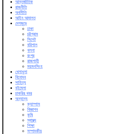
আন্তর্জাতিক
রাজনীতি
অর্থনীতি
আইন আদালত
দেশজুড়ে
ঢাকা
চট্টগ্রাম
সিলেট
বরিশাল
খুলনা
রংপুর
রাজশাহী
ময়মনসিংহ
খেলাধুলা
বিনোদন
সাহিত্য
বইমেলা
চাকরির খবর
অন্যান্য
ক্যাম্পাস
বিজ্ঞাপন
কৃষি
স্বাস্থ্য
শিক্ষা
সম্পাদকীয়