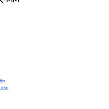
্ঠিত
সাক্ষাৎ