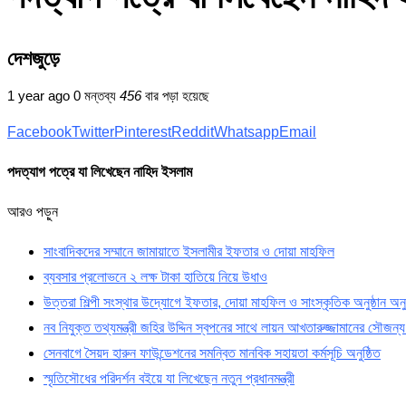
দেশজুড়ে
1 year ago
0 মন্তব্য
456
বার পড়া হয়েছে
Facebook
Twitter
Pinterest
Reddit
Whatsapp
Email
পদত্যাগ পত্রে যা লিখেছেন নাহিদ ইসলাম
আরও পড়ুন
সাংবাদিকদের সম্মানে জামায়াতে ইসলামীর ইফতার ও দোয়া মাহফিল
ব্যবসার প্রলোভনে ২ লক্ষ টাকা হাতিয়ে নিয়ে উধাও
উত্তরা শিল্পী সংস্থার উদ্যোগে ইফতার, দোয়া মাহফিল ও সাংস্কৃতিক অনুষ্ঠান অনুষ
নব নিযুক্ত তথ্যমন্ত্রী জহির উদ্দিন স্বপনের সাথে লায়ন আখতারুজ্জামানের সৌজন্য 
সেনবাগে সৈয়দ হারুন ফাউন্ডেশনের সমন্বিত মানবিক সহায়তা কর্মসূচি অনুষ্ঠিত
স্মৃতিসৌধের পরিদর্শন বইয়ে যা লিখেছেন নতুন প্রধানমন্ত্রী