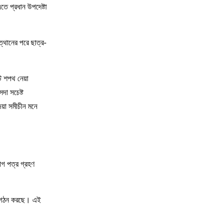
ে প্রধান উপদেষ্টা
্থানের পরে ছাত্র-
্ট শপথ নেয়া
দা সচেষ্ট
েয়া সমীচীন মনে
াগ পত্র গ্রহণ
দল গঠন করছে। এই