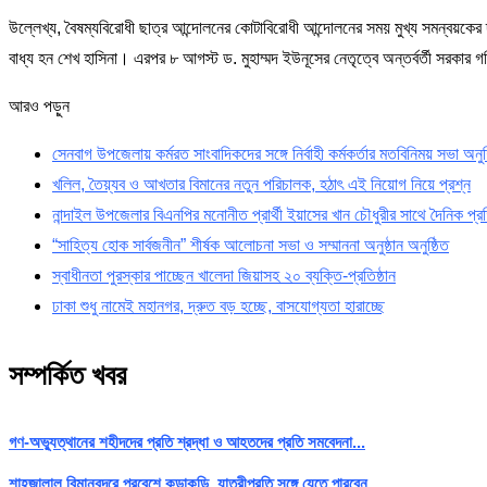
উল্লেখ্য, বৈষম্যবিরোধী ছাত্র আন্দোলনের কোটাবিরোধী আন্দোলনের সময় মুখ্য সমন্বয়কে
বাধ্য হন শেখ হাসিনা। এরপর ৮ আগস্ট ড. মুহাম্মদ ইউনূসের নেতৃত্বে অন্তর্বর্তী সরকা
আরও পড়ুন
সেনবাগ উপজেলায় কর্মরত সাংবাদিকদের সঙ্গে নির্বাহী কর্মকর্তার মতবিনিময় সভা অনু
খলিল, তৈয়্যব ও আখতার বিমানের নতুন পরিচালক, হঠাৎ এই নিয়োগ নিয়ে প্রশ্ন
নান্দাইল উপজেলার বিএনপির মনোনীত প্রার্থী ইয়াসের খান চৌধুরীর সাথে দৈনিক প্
“সাহিত্য হোক সার্বজনীন” শীর্ষক আলোচনা সভা ও সম্মাননা অনুষ্ঠান অনুষ্ঠিত
স্বাধীনতা পুরস্কার পাচ্ছেন খালেদা জিয়াসহ ২০ ব্যক্তি-প্রতিষ্ঠান
ঢাকা শুধু নামেই মহানগর, দ্রুত বড় হচ্ছে, বাসযোগ্যতা হারাচ্ছে
সম্পর্কিত খবর
গণ-অভ্যুত্থানের শহীদদের প্রতি শ্রদ্ধা ও আহতদের প্রতি সমবেদনা...
শাহজালাল বিমানবন্দরে প্রবেশে কড়াকড়ি, যাত্রীপ্রতি সঙ্গে যেতে পারবেন...