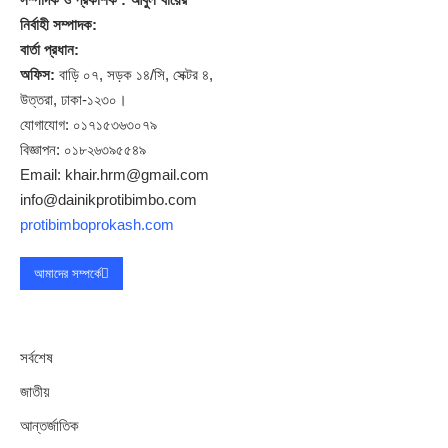
নির্বাহী সম্পাদক:
বার্তা প্রধান:
অফিস:
বাড়ি ০৭, সড়ক ১৪/সি, সেক্টর ৪,
উত্তরা, ঢাকা-১২৩০।
যোগাযোগ: ০১৭১৫৩৬৩০৭৯
বিজ্ঞাপন: ০১৮২৬৩৯৫৫৪৯
Email: khair.hrm@gmail.com
info@dainikprotibimbo.com
protibimboprokash.com
আমাদের সম্পর্কে
সর্বশেষ
জাতীয়
আন্তর্জাতিক