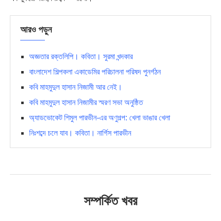
আরও পড়ুন
অজ্ঞতার রক্তলিপি। কবিতা। সুরমা খন্দকার
বাংলাদেশ শিল্পকলা একাডেমির পরিচালনা পরিষদ পুনর্গঠন
কবি মাহমুদুল হাসান নিজামী আর নেই।
কবি মাহমুদুল হাসান নিজামীর স্মরণ সভা অনুষ্ঠিত
অ্যাডভোকেট শিমুল পারভীন-এর অণুগল্প: খেলা ভাঙার খেলা
নিঃশব্দে চলে যাব। কবিতা। নার্গিস পারভীন
সম্পর্কিত খবর