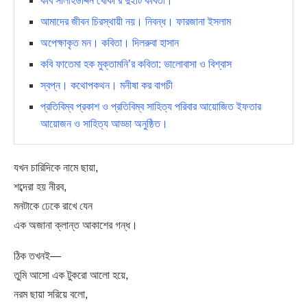
কবি সালাহউদ্দিন খোকা’র দুইটি কবিতা।
আমাদের জীবন চিরস্থায়ী নয়। নিবন্ধ। ফারজানা ইসলাম
অপেক্ষাকৃত মন। কবিতা। দিলরুবা হাসান
কবি ফাতেমা হক মুক্তামনি’র কবিতা: ভালোবাসা ও বিশ্বাস
স্বপ্ন। কথোপকথন। মনীষা কর বাগচী
প্রতিবিম্ব প্রকাশ ও প্রতিবিম্ব সাহিত্য পরিবার আয়োজিত ইফতার
আয়োজন ও সাহিত্য আড্ডা অনুষ্ঠিত।
যখন চারিদিকে নামে ছায়া,
শব্দেরা হয় নীরব,
মনটাকে ঢেকে রাখে যেন
এক অজানা ক্লান্ত আকাশের গন্ধ।
ঠিক তখনই—
তুমি আসো এক টুকরো আলো হয়ে,
নরম ছায়া সরিয়ে বলো,