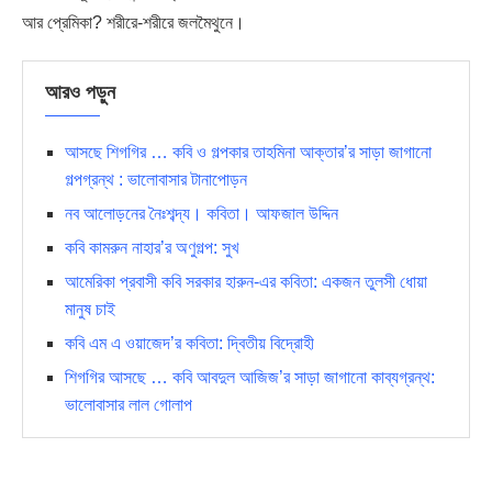
আর প্রেমিকা? শরীরে-শরীরে জলমৈথুনে।
আরও পড়ুন
আসছে শিগগির … কবি ও গল্পকার তাহমিনা আক্তার’র সাড়া জাগানো
গল্পগ্রন্থ : ভালোবাসার টানাপোড়ন
নব আলোড়নের নৈঃশব্দ্য। কবিতা। আফজাল উদ্দিন
কবি কামরুন নাহার’র অণুগল্প: সুখ
আমেরিকা প্রবাসী কবি সরকার হারুন-এর কবিতা: একজন তুলসী ধোয়া
মানুষ চাই
কবি এম এ ওয়াজেদ’র কবিতা: দ্বিতীয় বিদ্রোহী
শিগগির আসছে … কবি আবদুল আজিজ’র সাড়া জাগানো কাব্যগ্রন্থ:
ভালোবাসার লাল গোলাপ