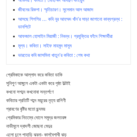
অভিনয়। কবিতা। মোহাম্মদ আবদুল কাইয়ুম
জীবনের রিকশা। স্মৃতিচারণ। সুলেমান আল আজাদ
আসছে শিগগির … কবি নূর আহম্মদ খাঁন’র সাড়া জাগানো কাব্যগ্রন্থ :
ডানপিটে
আফজাল হোসাইন মিয়াজী : নিবন্ধ। প্রযুক্তির ফাঁদে শিক্ষার্থীরা
মূল্য। কবিতা। সাইফ মাহমুদ মাসুম
ভারতের কবি জাসমিনা খাতুন’র কবিতা : শেষ কথা
প্রেমিকাকে আল্লাদ করে কবিতা ডাকি
সুনিপুণ আঙ্গুলে একটা একটা করে পৃষ্ঠা উল্টাই
কখনো সশব্দে কখনোবা সন্তর্পণে
কবিতার প্রতিটি শব্দে ময়ূরের নৃত্য রাগিণী
শ্রাবণের বৃষ্টির মতো ছন্দময়
প্রেমিকার নিতম্বে দোলে সমুদ্র জলতরঙ্গ
নাভীমূলে দ্বাদশী জোছনা মেদুর
এলো চুলে পাহাড়ি ঝরনা- কালবৈশাখী ঝড়