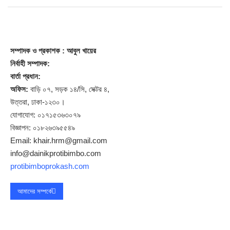
সম্পাদক
ও প্রকাশক
: আবুল খায়ের
নির্বাহী সম্পাদক:
বার্তা প্রধান:
অফিস:
বাড়ি ০৭, সড়ক ১৪/সি, সেক্টর ৪,
উত্তরা, ঢাকা-১২৩০।
যোগাযোগ: ০১৭১৫৩৬৩০৭৯
বিজ্ঞাপন: ০১৮২৬৩৯৫৫৪৯
Email: khair.hrm@gmail.com
info@dainikprotibimbo.com
protibimboprokash.com
আমাদের সম্পর্কে